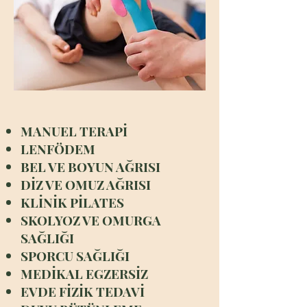
MANUEL TERAPİ
LENFÖDEM
BEL VE BOYUN AĞRISI
DİZ VE OMUZ AĞRISI
KLİNİK PİLATES
SKOLYOZ VE OMURGA
SAĞLIĞI
SPORCU SAĞLIĞI
MEDİKAL EGZERSİZ
EVDE FİZİK TEDAVİ