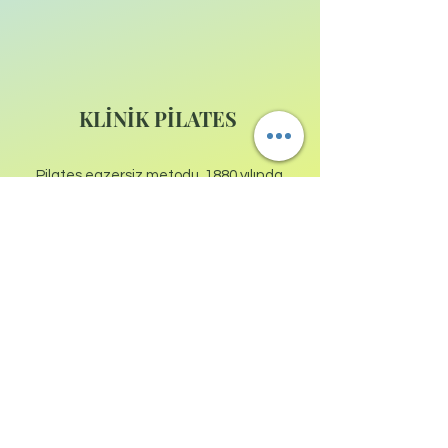
KLİNİK PİLATES
Pilates egzersiz metodu, 1880 yılında
Almanya’da dünyaya gelen ve çocuk
yaştan itibaren astım, raşitizm ve
romatizmal ateş hastalıklarıyla
büyüyen Joseph Pilates tarafından
geliştirilmiştir. Joseph Pilates
çocukluktan itibaren jimnastik ve
boks sporları ile uğraşmış, daha sonra
doğu kültürü fiziksel aktivitelerine ilgi
duyarak karate ve yogayla
ilgilenmiştir.