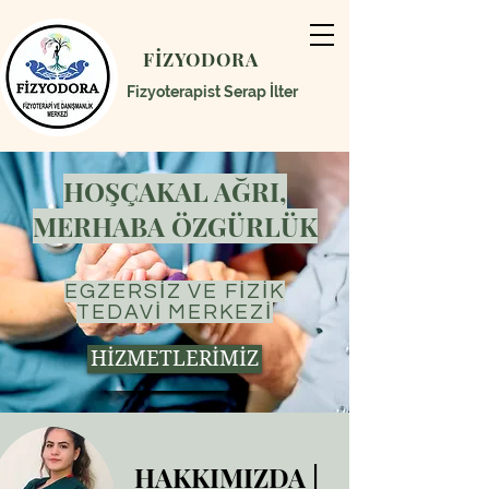
FİZYODORA
Fizyoterapist Serap İlter
HOŞÇAKAL AĞRI,
MERHABA ÖZGÜRLÜK
EGZERSİZ VE FİZİK
TEDAVİ MERKEZİ
HİZMETLERİMİZ
HAKKIMIZDA |